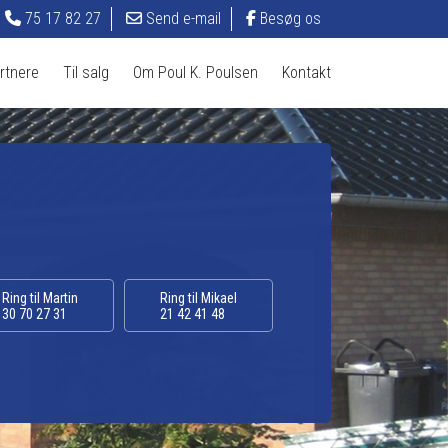
75 17 82 27
Send e-mail
Besøg os
tnere​
Til salg​
Om Poul K. Poulsen
Kontakt
Ring til Martin
Ring til Mikael
30 70 27 31
21 42 41 48