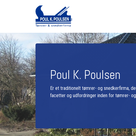
Gå
til
hovedindhold
Poul K. Poulsen
Er et traditionelt tømrer- og snedkerfirma, d
facetter og udfordringer inden for tømrer- o