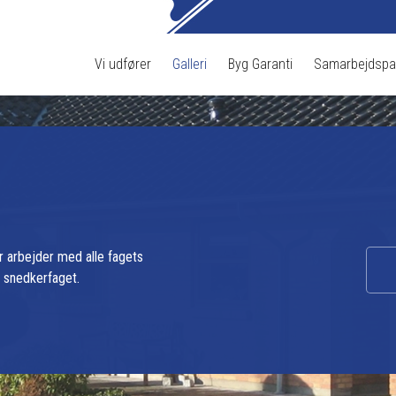
Vi udfører
Galleri
Byg Garanti​
Samarbejdspar
er arbejder med alle fagets
g snedkerfaget.