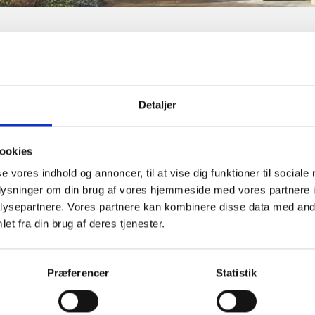
er.
Detaljer
 værkstedsopgaver. Vores erfaring spænder derfor vidt, og vi er
ookies
se vores indhold og annoncer, til at vise dig funktioner til sociale
oplysninger om din brug af vores hjemmeside med vores partnere i
ysepartnere. Vores partnere kan kombinere disse data med andr
et fra din brug af deres tjenester.
Præferencer
Statistik