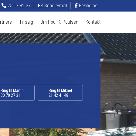
75 17 82 27
Send e-mail
Besøg os
tnere​
Til salg​
Om Poul K. Poulsen
Kontakt
Ring til Martin
Ring til Mikael
30 70 27 31
21 42 41 48