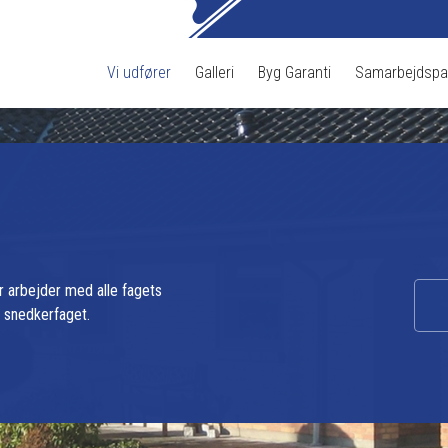
Vi udfører
Galleri
Byg Garanti​
Samarbejdspar
er arbejder med alle fagets
g snedkerfaget.