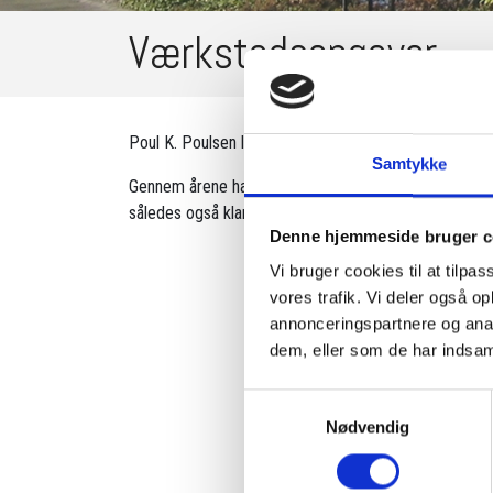
Værkstedsopgaver​
Poul K. Poulsen løser alle former for værkstedsopgav
Samtykke
Gennem årene har vi udført en lang række forskellige
således også klar til at udføre opgaver for jer.
Denne hjemmeside bruger c
Vi bruger cookies til at tilpas
vores trafik. Vi deler også 
annonceringspartnere og anal
dem, eller som de har indsaml
Samtykkevalg
Nødvendig