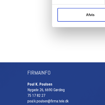
Afvis
FIRMAINFO
Poul K. Poulsen
Nygade 26, 6690 Gørding
75 17 82 27
poul.k.poulsen@firma.tele.dk