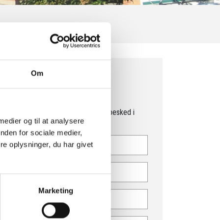
Om
Kontakt os
Du kan let og hurtigt sende os en besked i
 medier og til at analysere
nedenstående formular.
nden for sociale medier,
e oplysninger, du har givet
Marketing