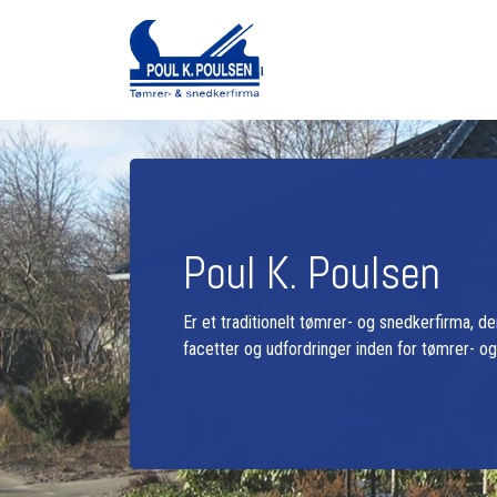
Gå
til
hovedindhold
Poul K. Poulsen
Er et traditionelt tømrer- og snedkerfirma, d
facetter og udfordringer inden for tømrer- o